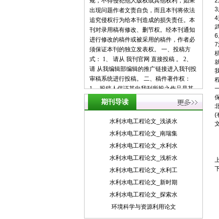
规，不得侵犯他人版权或其他权利，如果
出现问题作者文责自负，而且本刊将依法
追究侵权行为给本刊造成的损失责任。本
刊对录用稿有修改、删节权。经本刊通知
进行修改的稿件或被采用的稿件，作者必
须保证本刊的独立发表权。 一、投稿方
式： 1、 请从 我刊官网 直接投稿 。 2、
请 从我编辑部编辑的推广链接进入我刊投
审稿系统进行投稿。 二、稿件著作权：
1、 投稿人保证其向我刊所投之作品是其
本人或与他人合作创作之成果，或对所投
期刊导读
作品拥有合法的著作权，无第三人对其作
品提出可成立之权利主张。 2、 投稿人保
水利水电工程论文_浅谈水
证向我刊所投之稿件，尚未在任何媒体上
水利水电工程论文_南瑞集
发表。 3、 投稿人保证其作品不含有违反
水利水电工程论文_水利水
宪法、法律及损害社会公共利益之内容。
4、 投稿人向我刊所投之作品不得同时向
水利水电工程论文_浅析水
第三方投送，即不允许一稿多投。 5、 投
水利水电工程论文_水利工
稿人授予我刊享有作品专有使用权的方式
水利水电工程论文_新时期
包括但不限于：通过网络向公众传播、复
水利水电工程论文_探索水
制、摘编、表演、播放、展览、发行、摄
制电影、电视、录像制品、录制录音制
环境科学与资源利用论文
品、制作数字化制品、改编、翻译、注