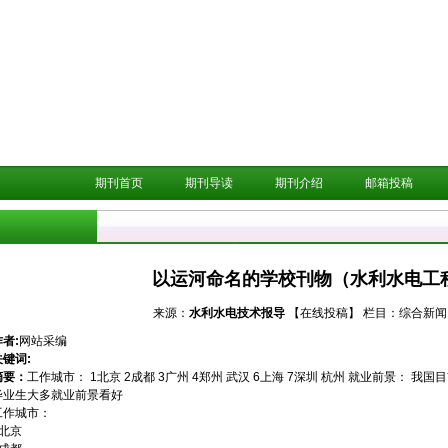
期刊首页
期刊导读
期刊介绍
邮箱投稿
以运河命名的学校刊物（水利水电工程
来源：
水利水电技术报导
【在线投稿】
栏目：
综合新闻
作者:
网站采编
关键词:
摘要：
工作城市： 1北京 2成都 3广州 4郑州 武汉 6上海 7深圳 杭州 就业前景：
毕业生大多就业前景看好
工作城市：
1北京