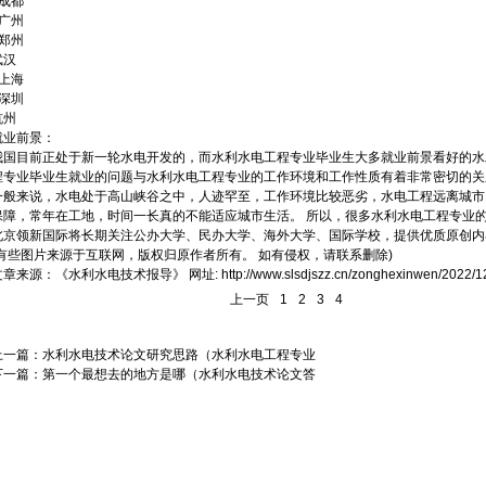
2成都
3广州
4郑州
武汉
6上海
7深圳
杭州
就业前景：
我国目前正处于新一轮水电开发的，而水利水电工程专业毕业生大多就业前景看好的水
程专业毕业生就业的问题与水利水电工程专业的工作环境和工作性质有着非常密切的关
一般来说，水电处于高山峡谷之中，人迹罕至，工作环境比较恶劣，水电工程远离城市
保障，常年在工地，时间一长真的不能适应城市生活。 所以，很多水利水电工程专业
北京领新国际将长期关注公办大学、民办大学、海外大学、国际学校，提供优质原创内
(有些图片来源于互联网，版权归原作者所有。 如有侵权，请联系删除)
文章来源：
《水利水电技术报导》
网址:
http://www.slsdjszz.cn/zonghexinwen/2022/1
上一页
1
2
3
4
上一篇：
水利水电技术论文研究思路（水利水电工程专业
下一篇：
第一个最想去的地方是哪（水利水电技术论文答