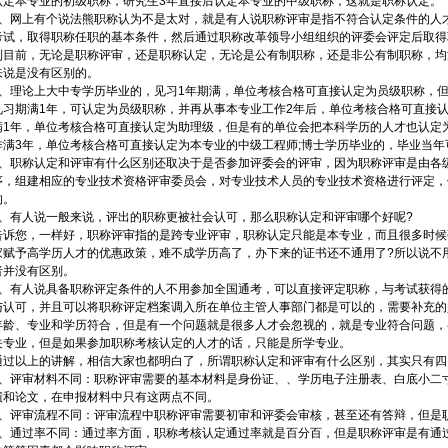
认定本专业的初级职称，研究生3年直接后认定本专业的中级职称，这就是职称认定。
2、网上有个说法熊职称认为不是太对，就是有人说职称评审是指不符合认定条件的人
考试，取得职称任职的基本条件，然后通过职称改革领导小组组织的评委会评定后取得
到目前，无论是职称评审，还是职称认定，无论是公有制职称，还是非公有制职称，均
来说是没有区别的。
3、理论上大中专学历毕业的，见习1年期满，单位考核合格可直接认定为员级职称，但
见习期满1年，可认定为员级职称，并再从事本专业工作2年后，单位考核合格可直接认
满1年，单位考核合格可直接认定为助理级，但是有的单位会把本科学历的人才也认定
作满3年，单位考核合格可直接认定为本专业的中级工程师;博士学历毕业的，毕业当年
4、职称认定和评审有什么区别还取决于是否参加评委会的评审，因为职称评审是由各
序，组建相应的专业技术资格评审委员会，对专业技术人员的专业技术资格进行评定，
的。
5、有人说一般来说，评出的职称更被社会认可，那么职称认定和评审哪个好呢?
告诉您，一样好，职称评审指的是跨专业评审，职称认定只能是本专业，而且很多时候
家赋予高学历人才的优惠政策，难不成学历高了，办下来的证书还不通用了?所以说不
者并没有区别。
6、有人说具备职称评定条件的人不用参加全国通考，可以直接评定职称，与考试获得
与认可，并且可以将职称评定档案调入所在单位主管人事部门都是可以的，需要补充的
年龄、专业和学历符合，但是有一个问题就是很多人才会忽视的，就是专业符合问题，
关专业，但是如果参加职称考核认定的人才的话，只能是所学专业。
通过以上的讲解，相信大家也都明白了，所谓职称认定和评审有什么区别，其实只有四
1、评审材料不同：职称评审需要的基本材料是身份证、、学历电子注册表、白底小二
绩和论文，在申报材料中只有这两点不同。
2、评审流程不同：评审流程中职称评审需要初审和评委会审核，甚至还有答辩，但是
3、通过率不同：通过率方面，职称考核认定通过率就是百分百，但是职称评审是有通过