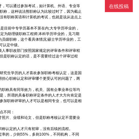
在线投稿
才，可以通过参加考试，如计算机、外语、专业等
职称，这种说法熊职称认为比较过时了，因为截止
没有职称英语和计算机的考试，也就是说从这点上
是目前中专学历基本不算在内;大专学历毕业的，
定为助理级职称工程师;本科学历毕业的，见习期
为员级职称，这个看具体情况;硕士学历毕业的，工
可认定中级。
级人事职改部门按照国家规定的评审条件和评审程
但是职称认定的话，是不需要经过这个评审过程
研究生学历的人才喜欢参加职称考核认定，这是国
用担心职称认定和评审哪个更受认可的问题了，两
的职称具有同等效力，机关、国有企事业单位等均
是，所谓的具备职称评定条件的人才大方向肯定是
参加职称评审的人才可以是相同专业，也可以是相
点不同：
寸照片、业绩和论文，但是职称考核认定不需要业
职称认定的人才只有初审，没有后续的流程。
率的，少则55%，多则100%，不同机构，不同