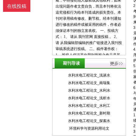
规，不得侵犯他人版权或其他权利，如果
在线投稿
出现问题作者文责自负，而且本刊将依法
追究侵权行为给本刊造成的损失责任。本
刊对录用稿有修改、删节权。经本刊通知
进行修改的稿件或被采用的稿件，作者必
须保证本刊的独立发表权。 一、投稿方
式： 1、 请从 我刊官网 直接投稿 。 2、
请 从我编辑部编辑的推广链接进入我刊投
审稿系统进行投稿。 二、稿件著作权：
1、 投稿人保证其向我刊所投之作品是其
本人或与他人合作创作之成果，或对所投
期刊导读
作品拥有合法的著作权，无第三人对其作
品提出可成立之权利主张。 2、 投稿人保
水利水电工程论文_浅谈水
证向我刊所投之稿件，尚未在任何媒体上
水利水电工程论文_南瑞集
发表。 3、 投稿人保证其作品不含有违反
水利水电工程论文_水利水
宪法、法律及损害社会公共利益之内容。
4、 投稿人向我刊所投之作品不得同时向
水利水电工程论文_浅析水
第三方投送，即不允许一稿多投。 5、 投
水利水电工程论文_水利工
稿人授予我刊享有作品专有使用权的方式
水利水电工程论文_新时期
包括但不限于：通过网络向公众传播、复
水利水电工程论文_探索水
制、摘编、表演、播放、展览、发行、摄
制电影、电视、录像制品、录制录音制
环境科学与资源利用论文
品、制作数字化制品、改编、翻译、注