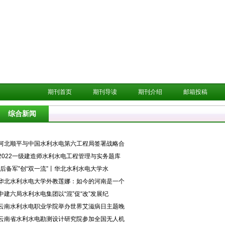
期刊首页
期刊导读
期刊介绍
邮箱投稿
综合新闻
·河北顺平与中国水利水电第六工程局签署战略合
·2022一级建造师水利水电工程管理与实务题库
·“后备军”创“双一流”丨华北水利水电大学水
·华北水利水电大学外教莲娜：如今的河南是一个
·中建六局水利水电集团以“混”促“改”发展纪
·云南水利水电职业学院举办世界艾滋病日主题晚
·云南省水利水电勘测设计研究院参加全国无人机