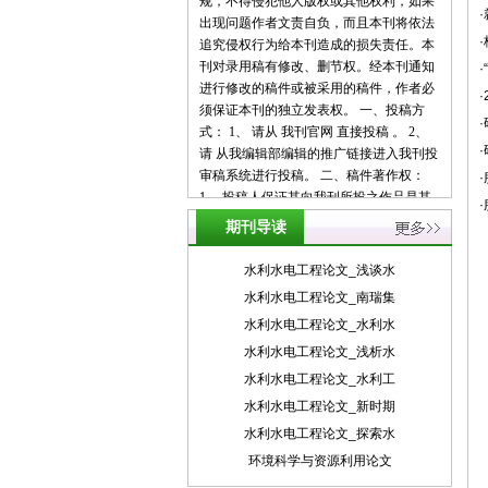
规，不得侵犯他人版权或其他权利，如果
出现问题作者文责自负，而且本刊将依法
追究侵权行为给本刊造成的损失责任。本
刊对录用稿有修改、删节权。经本刊通知
进行修改的稿件或被采用的稿件，作者必
须保证本刊的独立发表权。 一、投稿方
式： 1、 请从 我刊官网 直接投稿 。 2、
请 从我编辑部编辑的推广链接进入我刊投
审稿系统进行投稿。 二、稿件著作权：
1、 投稿人保证其向我刊所投之作品是其
本人或与他人合作创作之成果，或对所投
期刊导读
作品拥有合法的著作权，无第三人对其作
品提出可成立之权利主张。 2、 投稿人保
水利水电工程论文_浅谈水
证向我刊所投之稿件，尚未在任何媒体上
水利水电工程论文_南瑞集
发表。 3、 投稿人保证其作品不含有违反
水利水电工程论文_水利水
宪法、法律及损害社会公共利益之内容。
4、 投稿人向我刊所投之作品不得同时向
水利水电工程论文_浅析水
第三方投送，即不允许一稿多投。 5、 投
水利水电工程论文_水利工
稿人授予我刊享有作品专有使用权的方式
水利水电工程论文_新时期
包括但不限于：通过网络向公众传播、复
水利水电工程论文_探索水
制、摘编、表演、播放、展览、发行、摄
制电影、电视、录像制品、录制录音制
环境科学与资源利用论文
品、制作数字化制品、改编、翻译、注